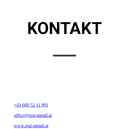
KONTAKT
UNSERE ADRESSE
ESSL Metalltechnik & Maschinenbau
Edenaichet 18
A-4773 Eggerding
+43 660 52 11 991
office@essl-metall.at
www.essl-metall.at